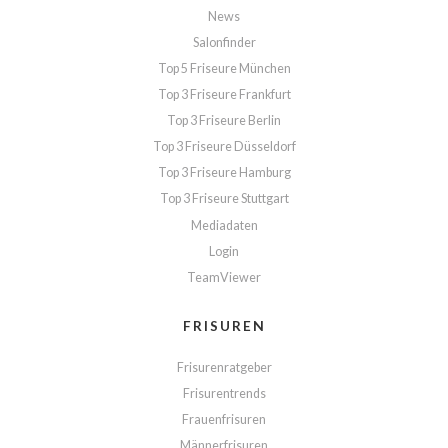
News
Salonfinder
Top 5 Friseure München
Top 3 Friseure Frankfurt
Top 3 Friseure Berlin
Top 3 Friseure Düsseldorf
Top 3 Friseure Hamburg
Top 3 Friseure Stuttgart
Mediadaten
Login
TeamViewer
FRISUREN
Frisurenratgeber
Frisurentrends
Frauenfrisuren
Männerfrisuren