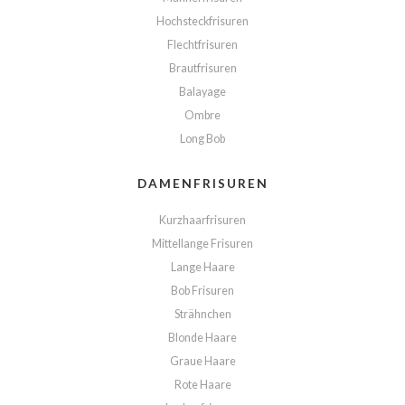
Hochsteckfrisuren
Flechtfrisuren
Brautfrisuren
Balayage
Ombre
Long Bob
DAMENFRISUREN
Kurzhaarfrisuren
Mittellange Frisuren
Lange Haare
Bob Frisuren
Strähnchen
Blonde Haare
Graue Haare
Rote Haare