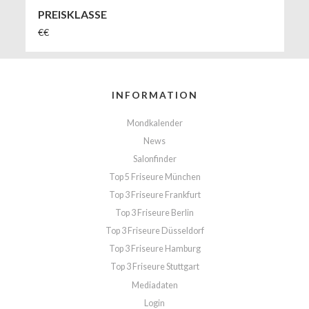
PREISKLASSE
€€
INFORMATION
Mondkalender
News
Salonfinder
Top 5 Friseure München
Top 3 Friseure Frankfurt
Top 3 Friseure Berlin
Top 3 Friseure Düsseldorf
Top 3 Friseure Hamburg
Top 3 Friseure Stuttgart
Mediadaten
Login