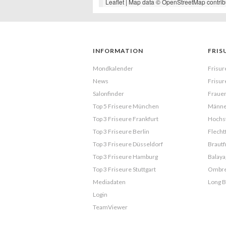
Leaflet
| Map data ©
OpenStreetMap
contrib
INFORMATION
FRIS
Mondkalender
Frisur
News
Frisur
Salonfinder
Frauen
Top 5 Friseure München
Männe
Top 3 Friseure Frankfurt
Hochst
Top 3 Friseure Berlin
Flecht
Top 3 Friseure Düsseldorf
Brautf
Top 3 Friseure Hamburg
Balaya
Top 3 Friseure Stuttgart
Ombr
Mediadaten
Long 
Login
TeamViewer