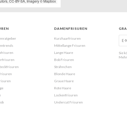
utors,
CC-BY-SA
, Imagery ©
Mapbox
UREN
DAMENFRISUREN
GRA
enratgeber
Kurzhaarfrisuren
entrends
Mittellange Frisuren
frisuren
Lange Haare
Sie k
Mehr
rfrisuren
Bob Frisuren
eckfrisuren
Strähnchen
frisuren
Blonde Haare
risuren
Graue Haare
ge
Rote Haare
e
Lockenfrisuren
Bob
Undercut Frisuren