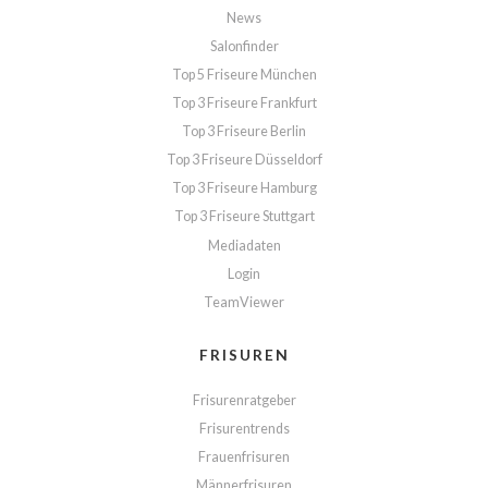
News
Salonfinder
Top 5 Friseure München
Top 3 Friseure Frankfurt
Top 3 Friseure Berlin
Top 3 Friseure Düsseldorf
Top 3 Friseure Hamburg
Top 3 Friseure Stuttgart
Mediadaten
Login
TeamViewer
FRISUREN
Frisurenratgeber
Frisurentrends
Frauenfrisuren
Männerfrisuren