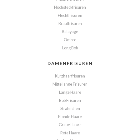
Hochsteckfrisuren
Flechtfrisuren
Brautfrisuren
Balayage
Ombre
Long Bob
DAMENFRISUREN
Kurzhaarfrisuren
Mittellange Frisuren
Lange Haare
Bob Frisuren
Strähnchen
Blonde Haare
Graue Haare
Rote Haare