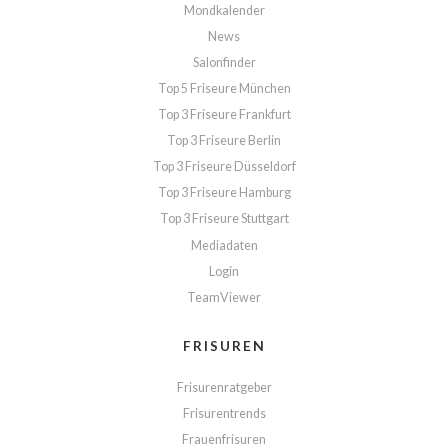
Mondkalender
News
Salonfinder
Top 5 Friseure München
Top 3 Friseure Frankfurt
Top 3 Friseure Berlin
Top 3 Friseure Düsseldorf
Top 3 Friseure Hamburg
Top 3 Friseure Stuttgart
Mediadaten
Login
TeamViewer
FRISUREN
Frisurenratgeber
Frisurentrends
Frauenfrisuren