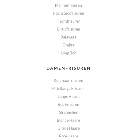
Männerfrisuren
Hochsteckfrisuren
Flechtfrisuren
Brautfrisuren
Balayage
Ombre
Long Bob
DAMENFRISUREN
Kurzhaarfrisuren
Mittellange Frisuren
Lange Haare
Bob Frisuren
Strähnchen
Blonde Haare
Graue Haare
Rote Haare