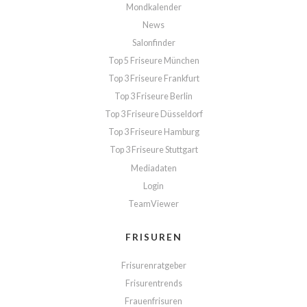
Mondkalender
News
Salonfinder
Top 5 Friseure München
Top 3 Friseure Frankfurt
Top 3 Friseure Berlin
Top 3 Friseure Düsseldorf
Top 3 Friseure Hamburg
Top 3 Friseure Stuttgart
Mediadaten
Login
TeamViewer
FRISUREN
Frisurenratgeber
Frisurentrends
Frauenfrisuren