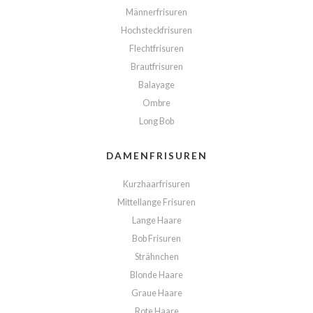
Männerfrisuren
Hochsteckfrisuren
Flechtfrisuren
Brautfrisuren
Balayage
Ombre
Long Bob
DAMENFRISUREN
Kurzhaarfrisuren
Mittellange Frisuren
Lange Haare
Bob Frisuren
Strähnchen
Blonde Haare
Graue Haare
Rote Haare