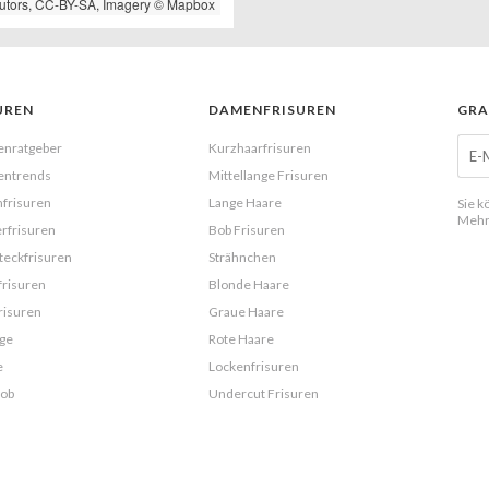
utors,
CC-BY-SA
, Imagery ©
Mapbox
UREN
DAMENFRISUREN
GRA
enratgeber
Kurzhaarfrisuren
entrends
Mittellange Frisuren
frisuren
Lange Haare
Sie k
Mehr
rfrisuren
Bob Frisuren
eckfrisuren
Strähnchen
frisuren
Blonde Haare
risuren
Graue Haare
ge
Rote Haare
e
Lockenfrisuren
Bob
Undercut Frisuren