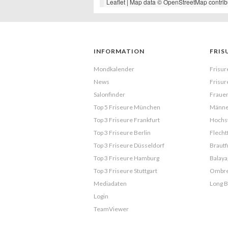
Leaflet
| Map data ©
OpenStreetMap
contrib
INFORMATION
FRIS
Mondkalender
Frisur
News
Frisur
Salonfinder
Frauen
Top 5 Friseure München
Männe
Top 3 Friseure Frankfurt
Hochst
Top 3 Friseure Berlin
Flecht
Top 3 Friseure Düsseldorf
Brautf
Top 3 Friseure Hamburg
Balaya
Top 3 Friseure Stuttgart
Ombr
Mediadaten
Long 
Login
TeamViewer