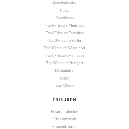
Mondkalender
News
Salonfinder
Top 5 Friseure München
Top 3 Friseure Frankfurt
Top 3 Friseure Berlin
Top 3 Friseure Düsseldorf
Top 3 Friseure Hamburg
Top 3 Friseure Stuttgart
Mediadaten
Login
TeamViewer
FRISUREN
Frisurenratgeber
Frisurentrends
Frauenfrisuren