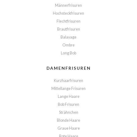
Männerfrisuren
Hochsteckfrisuren
Flechtfrisuren
Brautfrisuren
Balayage
Ombre
Long Bob
DAMENFRISUREN
Kurzhaarfrisuren
Mittellange Frisuren
Lange Haare
Bob Frisuren
Strähnchen
Blonde Haare
Graue Haare
Rote Haare