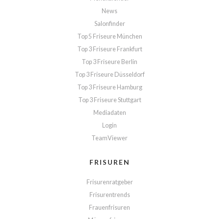
News
Salonfinder
Top 5 Friseure München
Top 3 Friseure Frankfurt
Top 3 Friseure Berlin
Top 3 Friseure Düsseldorf
Top 3 Friseure Hamburg
Top 3 Friseure Stuttgart
Mediadaten
Login
TeamViewer
FRISUREN
Frisurenratgeber
Frisurentrends
Frauenfrisuren