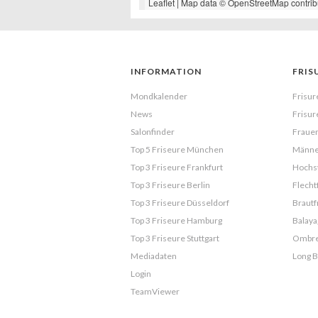
Leaflet
| Map data ©
OpenStreetMap
contrib
INFORMATION
FRIS
Mondkalender
Frisur
News
Frisur
Salonfinder
Frauen
Top 5 Friseure München
Männe
Top 3 Friseure Frankfurt
Hochst
Top 3 Friseure Berlin
Flecht
Top 3 Friseure Düsseldorf
Brautf
Top 3 Friseure Hamburg
Balaya
Top 3 Friseure Stuttgart
Ombr
Mediadaten
Long 
Login
TeamViewer