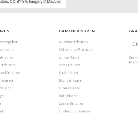
utors,
CC-BY-SA
, Imagery ©
Mapbox
UREN
DAMENFRISUREN
GRA
enratgeber
Kurzhaarfrisuren
entrends
Mittellange Frisuren
frisuren
Lange Haare
Sie k
Mehr
rfrisuren
Bob Frisuren
eckfrisuren
Strähnchen
frisuren
Blonde Haare
risuren
Graue Haare
ge
Rote Haare
e
Lockenfrisuren
Bob
Undercut Frisuren