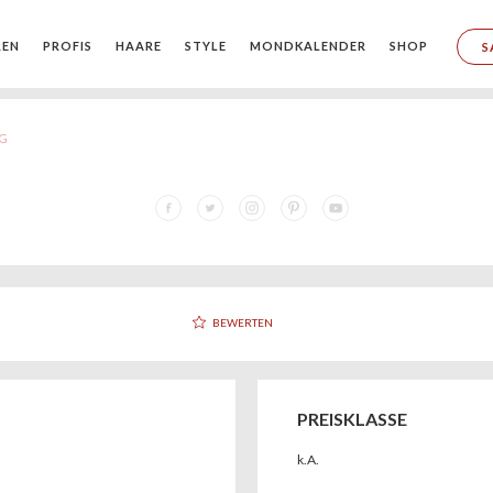
REN
PROFIS
HAARE
STYLE
MONDKALENDER
SHOP
S
G
BEWERTEN
PREISKLASSE
k.A.