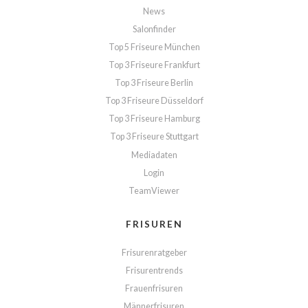
News
Salonfinder
Top 5 Friseure München
Top 3 Friseure Frankfurt
Top 3 Friseure Berlin
Top 3 Friseure Düsseldorf
Top 3 Friseure Hamburg
Top 3 Friseure Stuttgart
Mediadaten
Login
TeamViewer
FRISUREN
Frisurenratgeber
Frisurentrends
Frauenfrisuren
Männerfrisuren