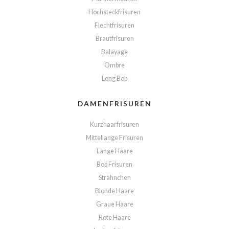
Hochsteckfrisuren
Flechtfrisuren
Brautfrisuren
Balayage
Ombre
Long Bob
DAMENFRISUREN
Kurzhaarfrisuren
Mittellange Frisuren
Lange Haare
Bob Frisuren
Strähnchen
Blonde Haare
Graue Haare
Rote Haare