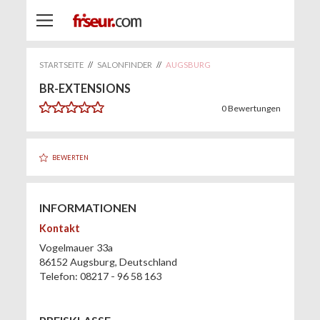
STARTSEITE
//
SALONFINDER
//
AUGSBURG
BR-EXTENSIONS
0
Bewertungen
BEWERTEN
INFORMATIONEN
Kontakt
Vogelmauer 33a
86152
Augsburg
,
Deutschland
Telefon:
08217 - 96 58 163