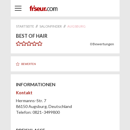
STARTSEITE
//
SALONFINDER
//
AUGSBURG
BEST OF HAIR
0
Bewertungen
BEWERTEN
INFORMATIONEN
Kontakt
Hermanns-Str. 7
86150
Augsburg
,
Deutschland
Telefon:
0821-3499800