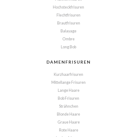
Hochsteckfrisuren
Flechtfrisuren
Brautfrisuren
Balayage
Ombre
Long Bob
DAMENFRISUREN
Kurzhaarfrisuren
Mittellange Frisuren
Lange Haare
Bob Frisuren
Strähnchen
Blonde Haare
Graue Haare
Rote Haare