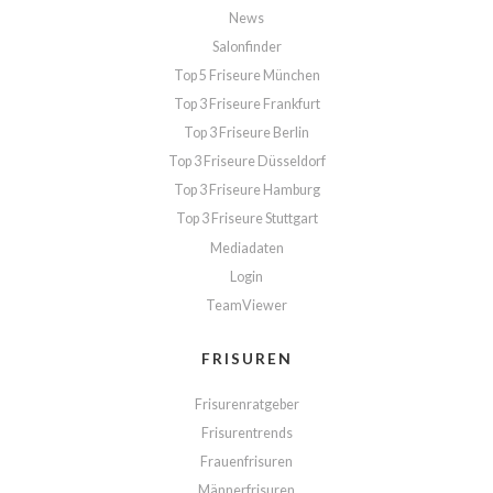
News
Salonfinder
Top 5 Friseure München
Top 3 Friseure Frankfurt
Top 3 Friseure Berlin
Top 3 Friseure Düsseldorf
Top 3 Friseure Hamburg
Top 3 Friseure Stuttgart
Mediadaten
Login
TeamViewer
FRISUREN
Frisurenratgeber
Frisurentrends
Frauenfrisuren
Männerfrisuren