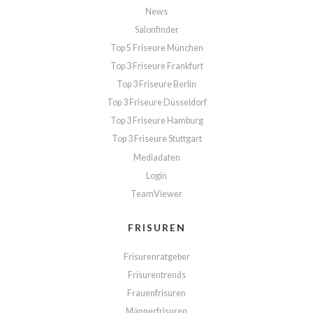
News
Salonfinder
Top 5 Friseure München
Top 3 Friseure Frankfurt
Top 3 Friseure Berlin
Top 3 Friseure Düsseldorf
Top 3 Friseure Hamburg
Top 3 Friseure Stuttgart
Mediadaten
Login
TeamViewer
FRISUREN
Frisurenratgeber
Frisurentrends
Frauenfrisuren
Männerfrisuren