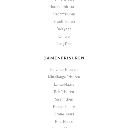
Hochsteckfrisuren
Flechtfrisuren
Brautfrisuren
Balayage
Ombre
Long Bob
DAMENFRISUREN
Kurzhaarfrisuren
Mittellange Frisuren
Lange Haare
Bob Frisuren
Strähnchen
Blonde Haare
Graue Haare
Rote Haare