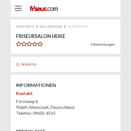
STARTSEITE
//
SALONFINDER
//
ALTENSTADT
FRISEURSALON HEIKE
0
Bewertungen
BEWERTEN
INFORMATIONEN
Kontakt
Forstweg 6
92665
Altenstadt
,
Deutschland
Telefon:
09602-6515