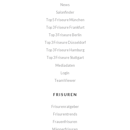
News
Salonfinder
Top 5 Friseure München
Top 3 Friseure Frankfurt
Top 3 Friseure Berlin
Top 3 Friseure Düsseldorf
Top 3 Friseure Hamburg
Top 3 Friseure Stuttgart
Mediadaten
Login
TeamViewer
FRISUREN
Frisurenratgeber
Frisurentrends
Frauenfrisuren
Männerfrisuren