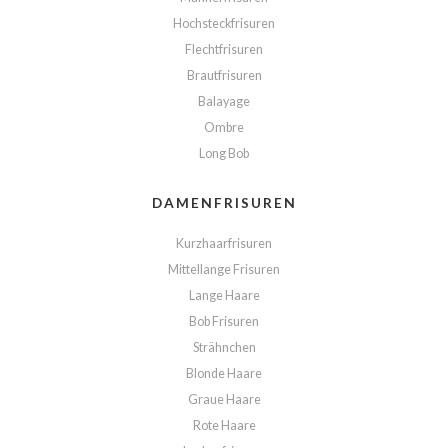
Hochsteckfrisuren
Flechtfrisuren
Brautfrisuren
Balayage
Ombre
Long Bob
DAMENFRISUREN
Kurzhaarfrisuren
Mittellange Frisuren
Lange Haare
Bob Frisuren
Strähnchen
Blonde Haare
Graue Haare
Rote Haare