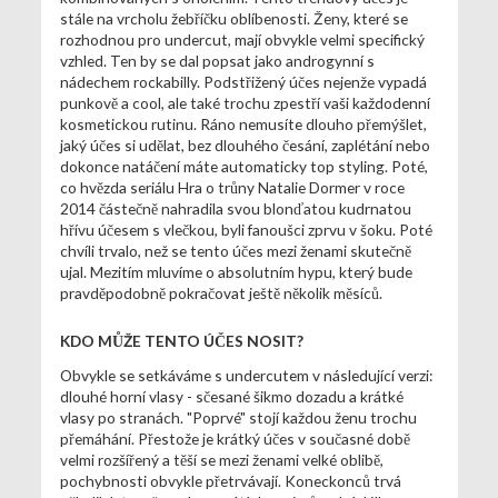
stále na vrcholu žebříčku oblíbenosti. Ženy, které se
rozhodnou pro undercut, mají obvykle velmi specifický
vzhled. Ten by se dal popsat jako androgynní s
nádechem rockabilly. Podstřižený účes nejenže vypadá
punkově a cool, ale také trochu zpestří vaši každodenní
kosmetickou rutinu. Ráno nemusíte dlouho přemýšlet,
jaký účes si udělat, bez dlouhého česání, zaplétání nebo
dokonce natáčení máte automaticky top styling. Poté,
co hvězda seriálu Hra o trůny Natalie Dormer v roce
2014 částečně nahradila svou blonďatou kudrnatou
hřívu účesem s vlečkou, byli fanoušci zprvu v šoku. Poté
chvíli trvalo, než se tento účes mezi ženami skutečně
ujal. Mezitím mluvíme o absolutním hypu, který bude
pravděpodobně pokračovat ještě několik měsíců.
KDO MŮŽE TENTO ÚČES NOSIT?
Obvykle se setkáváme s undercutem v následující verzi:
dlouhé horní vlasy - sčesané šikmo dozadu a krátké
vlasy po stranách. "Poprvé" stojí každou ženu trochu
přemáhání. Přestože je krátký účes v současné době
velmi rozšířený a těší se mezi ženami velké oblibě,
pochybnosti obvykle přetrvávají. Koneckonců trvá