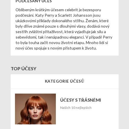
PODČESANÝ ÚČES
Oblíbeným krátkým účesem celebrit je bezesporu
podčesání. Katy Perry a Scarlett Johansson jsou
ukázkovými příklady dokonalého střihu. Ženám, které
byly dříve známé pouze s dlouhými vlasy, dodává nový
sestřih zvláštní přitažlivost, která vyjadřuje jak sílu a
sebevědomí, tak i nenápadnou eleganci. V případě Perry
to byla touha začít novou životní etapu. Mnoho lidí si
nový účes spojuje s novým přístupem k životu.
TOP ÚČESY
KATEGORIE ÚČESŮ
ÚČESY S TŘÁSNĚMI
Našich 10 nejlepších