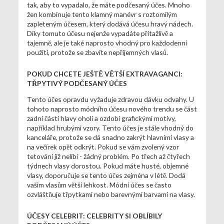
tak, aby to vypadalo, že máte podčesaný účes. Mnoho
žen kombinuje tento klamný manévr s roztomilým
zapleteným účesem, který dodává účesu hravý nádech.
Díky tomuto účesu nejenže vypadáte přitažlivě a
tajemně, ale je také naprosto vhodný pro každodenní
použití, protože se zbavíte nepříjemných vlasů.
POKUD CHCETE JEŠTĚ VĚTŠÍ EXTRAVAGANCI:
TŘPYTIVÝ PODČESANÝ ÚČES
Tento účes opravdu vyžaduje zdravou dávku odvahy. U
tohoto naprosto módního účesu nového trendu se část
zadní části hlavy oholí a ozdobí grafickými motivy,
například hrubými vzory. Tento účes je stále vhodný do
kanceláře, protože se dá snadno zakrýt hlavními vlasy a
na večírek opět odkrýt. Pokud se vám zvolený vzor
tetování již nelíbí - žádný problém. Po třech až čtyřech
týdnech vlasy dorostou. Pokud máte husté, objemné
vlasy, doporučuje se tento účes zejména v létě. Dodá
vašim vlasům větší lehkost. Módní účes se často
ozvláštňuje třpytkami nebo barevnými barvami na vlasy.
ÚČESY CELEBRIT: CELEBRITY SI OBLÍBILY