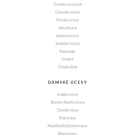
Trendy v účesech
Dámské účesy
Pánské účesy
aktualizace
pletené účesy
Svatební účesy
Balayage
Ombré
Dlouhý Bob
DÁMSKÉ ÚČESY
krátké účesy
Středně dlouhé účesy
Dlouhé vlasy
Bob účesy
Nejdůležitější informace
Blond vlasy