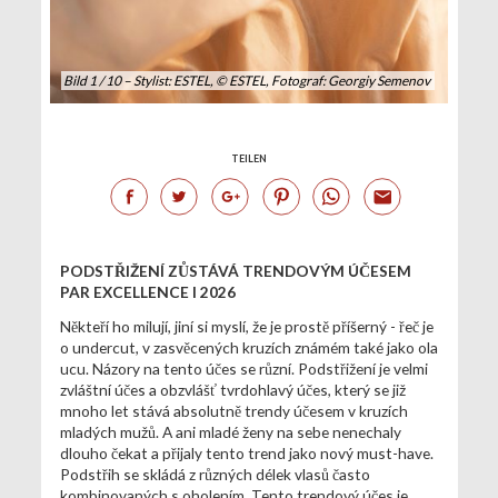
Bild 1 / 10 – Stylist: ESTEL, © ESTEL, Fotograf: Georgiy Semenov
TEILEN
PODSTŘIŽENÍ ZŮSTÁVÁ TRENDOVÝM ÚČESEM
PAR EXCELLENCE I 2026
Někteří ho milují, jiní si myslí, že je prostě příšerný - řeč je
o undercut, v zasvěcených kruzích známém také jako ola
ucu. Názory na tento účes se různí. Podstřižení je velmi
zvláštní účes a obzvlášť tvrdohlavý účes, který se již
mnoho let stává absolutně trendy účesem v kruzích
mladých mužů. A ani mladé ženy na sebe nenechaly
dlouho čekat a přijaly tento trend jako nový must-have.
Podstřih se skládá z různých délek vlasů často
kombinovaných s oholením. Tento trendový účes je