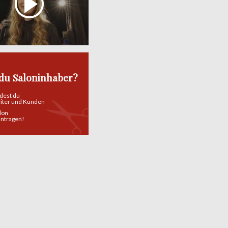
 du Saloninhaber?
ndest du
eiter und Kunden
alon
eintragen!