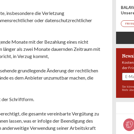
BALAY
te, insbesondere die Verletzung
Unser
amensrechtlicher oder datenschutzrechtlicher
FRIS
lgende Monate mit der Bezahlung eines nicht
em länger als zwei Monate dauernden Zeitraum mit
Newsl
richt, in Verzug kommt,
Kosten
der Fri
zusehende grundlegende Änderung der rechtlichen
ände es dem Anbieter unzumutbar machen, die
Sie könne
Mehr übe
 der Schriftform.
r berechtigt, die gesamte vereinbarte Vergütung zu
hnen lassen, was er infolge der Beendigung des
h anderweitige Verwendung seiner Arbeitskraft