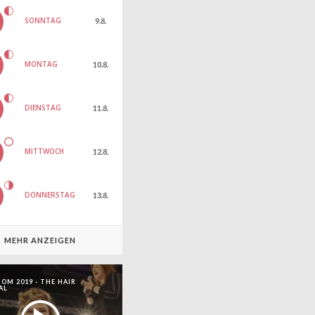
SONNTAG
9.8.
MONTAG
10.8.
DIENSTAG
11.8.
MITTWOCH
12.8.
DONNERSTAG
13.8.
MEHR ANZEIGEN
OM 2019 - THE HAIR
AL