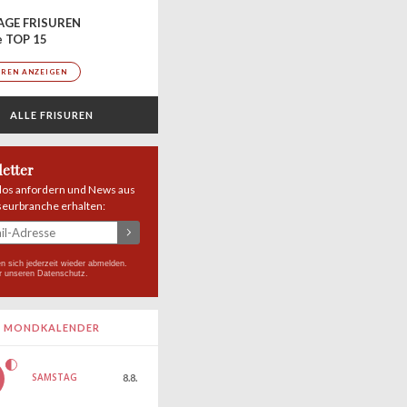
AGE FRISUREN
e TOP 15
UREN ANZEIGEN
ALLE FRISUREN
etter
los anfordern und News aus
seurbranche erhalten:
n sich jederzeit wieder abmelden.
r unseren
Datenschutz
.
MONDKALENDER
SAMSTAG
8.8.