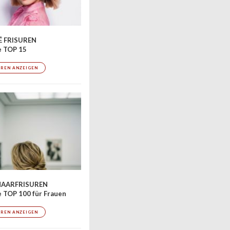
 FRISUREN
e TOP 15
UREN ANZEIGEN
AARFRISUREN
 TOP 100 für Frauen
UREN ANZEIGEN