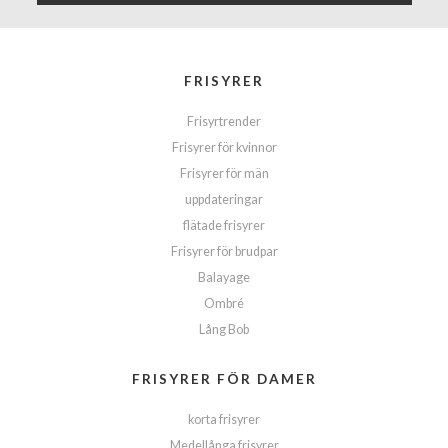
FRISYRER
Frisyrtrender
Frisyrer för kvinnor
Frisyrer för män
uppdateringar
flätade frisyrer
Frisyrer för brudpar
Balayage
Ombré
Lång Bob
FRISYRER FÖR DAMER
korta frisyrer
Medellånga frisyrer