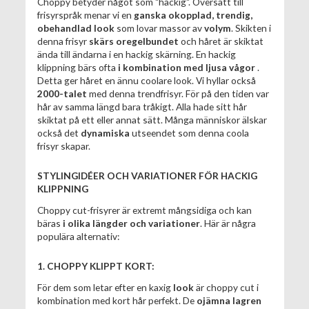
Choppy betyder något som "hackig". Översatt till
frisyrspråk menar vi en
ganska okopplad, trendig,
obehandlad look
som lovar massor av
volym
. Skikten i
denna frisyr
skärs oregelbundet
och håret är skiktat
ända till ändarna i en hackig skärning. En hackig
klippning bärs ofta
i kombination med ljusa vågor
.
Detta ger håret en ännu coolare look. Vi hyllar också
2000-talet
med denna trendfrisyr. För på den tiden var
hår av samma längd bara tråkigt. Alla hade sitt hår
skiktat på ett eller annat sätt. Många människor älskar
också det
dynamiska
utseendet som denna coola
frisyr skapar.
STYLINGIDÉER OCH VARIATIONER FÖR HACKIG
KLIPPNING
Choppy cut-frisyrer är extremt mångsidiga och kan
bäras
i olika längder och variationer
. Här är några
populära alternativ:
1. CHOPPY KLIPPT KORT:
För dem som letar efter en kaxig
look
är choppy cut i
kombination med kort hår perfekt. De
ojämna lagren