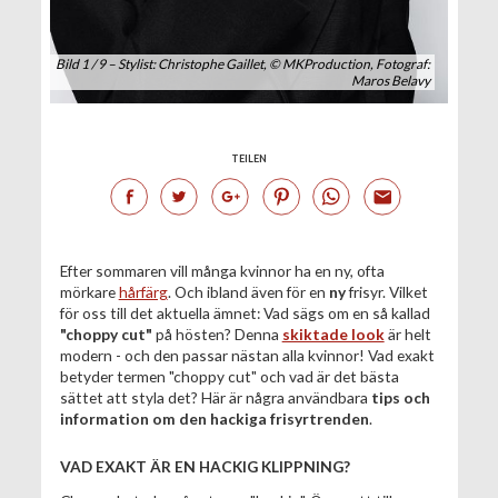
Bild 1 / 9 – Stylist: Christophe Gaillet, © MKProduction, Fotograf:
Maros Belavy
TEILEN
Efter sommaren vill många kvinnor ha en ny, ofta
mörkare
hårfärg
. Och ibland även för en
ny
frisyr. Vilket
för oss till det aktuella ämnet: Vad sägs om en så kallad
"choppy cut"
på hösten? Denna
skiktade look
är helt
modern - och den passar nästan alla kvinnor! Vad exakt
betyder termen "choppy cut" och vad är det bästa
sättet att styla det? Här är några användbara
tips och
information om den hackiga frisyrtrenden
.
VAD EXAKT ÄR EN HACKIG KLIPPNING?