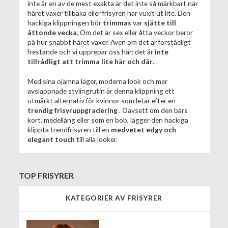
inte är en av de mest exakta är det inte så märkbart när
håret växer tillbaka eller frisyren har vuxit ut lite. Den
hackiga klippningen bör
trimmas
var
sjätte till
åttonde vecka
. Om det är sex eller åtta veckor beror
på hur snabbt håret växer. Även om det är förståeligt
frestande och vi upprepar oss här: det är
inte
tillrådligt att trimma lite här och där
.
Med sina ojämna lager, moderna look och mer
avslappnade stylingrutin är denna klippning ett
utmärkt alternativ för kvinnor som letar efter en
trendig frisyruppgradering
. Oavsett om den bärs
kort, medellång eller som en bob, lägger den hackiga
klippta trendfrisyren till en
medvetet edgy och
elegant touch
till alla looker.
TOP FRISYRER
KATEGORIER AV FRISYRER