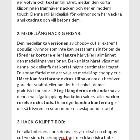
ger
volym och textur
till håret, medan den korta
klippningen framhäver
nacken
och ger en modern
touch. Denna stil är idealisk för kvinnor som har
vackra
ansiktsdrag
och vill betona dem.
2. MEDELLÅNG HACKIG FRISYR:
Den medellånga
versionen
av choppy cut är extremt
populär. Kvinnor som inte kan bestämma sig för om de
föredrar kortare eller längre
hår väljer i allmänhet
den medellånga versionen. De kan låta håret växa med
denna look eller få det kortat några centimeter i taget.
En annan fördel med att välja en medellång choppy cut:
Håret kan fortfarande dras tillbaka
om du behöver
göra det snabbt eller om det helt enkelt är mer
praktiskt för sport.
Steg i längderna och ändarna
av
denna hackiga klipplängdvariation säkerställer
vacker
rörelse och studs
. De
oregelbundna kanterna
ger
också frisyren en supermodern, avslappnad touch!
3. HACKIG KLIPPT BOB:
För alla bob-fans finns denna frisyr också i en choppy
cut-version. En choppy
cut
ger den
klassiska
bob-