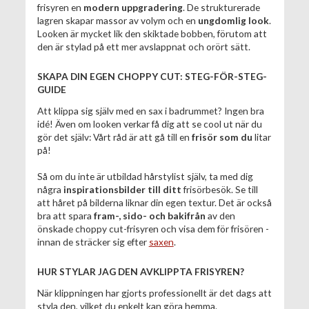
frisyren en
modern uppgradering
. De strukturerade
lagren skapar massor av volym och en
ungdomlig look
.
Looken är mycket lik den skiktade bobben, förutom att
den är stylad på ett mer avslappnat och orört sätt.
SKAPA DIN EGEN CHOPPY CUT: STEG-FÖR-STEG-
GUIDE
Att klippa sig själv med en sax i badrummet? Ingen bra
idé! Även om looken verkar få dig att se cool ut när du
gör det själv: Vårt råd är att gå till en
frisör som du
litar
på!
Så om du inte är utbildad hårstylist själv, ta med dig
några
inspirationsbilder till ditt
frisörbesök. Se till
att håret på bilderna liknar din egen textur. Det är också
bra att spara
fram-, sido- och bakifrån
av den
önskade choppy cut-frisyren och visa dem för frisören -
innan de sträcker sig efter
saxen
.
HUR STYLAR JAG DEN AVKLIPPTA FRISYREN?
När klippningen har gjorts professionellt är det dags att
styla den, vilket du enkelt kan göra hemma.