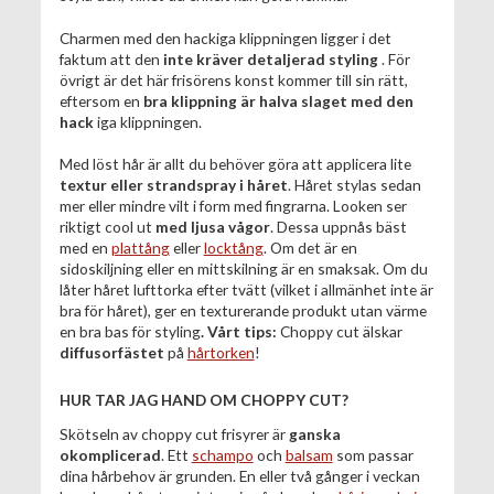
Charmen med den hackiga klippningen ligger i det
faktum att den
inte kräver detaljerad styling
. För
övrigt är det här frisörens konst kommer till sin rätt,
eftersom en
bra klippning är halva slaget med den
hack
iga klippningen.
Med löst hår är allt du behöver göra att applicera lite
textur eller strandspray i håret
. Håret stylas sedan
mer eller mindre vilt i form med fingrarna. Looken ser
riktigt cool ut
med ljusa vågor
. Dessa uppnås bäst
med en
plattång
eller
locktång
. Om det är en
sidoskiljning eller en mittskilning är en smaksak. Om du
låter håret lufttorka efter tvätt (vilket i allmänhet inte är
bra för håret), ger en texturerande produkt utan värme
en bra bas för styling
.
Vårt tips:
Choppy cut älskar
diffusorfästet
på
hårtorken
!
HUR TAR JAG HAND OM CHOPPY CUT?
Skötseln av choppy cut frisyrer är
ganska
okomplicerad
. Ett
schampo
och
balsam
som passar
dina hårbehov är grunden. En eller två gånger i veckan