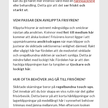
kan du ge håret mer intensiv vård med en
hårinpackning
eller behandling. Detta gör att det
ser friskt och
starkt ut
.
VEM PASSAR DEN AVKLIPPTA FRISYREN?
Klippta frisyrer är extremt mångsidiga och smickrar
nästan alla ansikten. Kvinnor med
fint till medium hår
kommer att älska looken! Frisörens konst ligger i att
uppmärksamma
ansiktsdragen
när man klipper och
justerar de skiktade sektionerna i enlighet därmed. Rakt
eller vågigt hår har fördelen att de medvetet vinklade
och oregelbundna skikten är vackert synliga. Detta är
mindre fallet med lockigt hår. Fördelen här är att den
hackiga klippningen kan ta tyngden ur
tjockare och
lockigt hår
.
HUR OFTA BEHÖVER JAG GÅ TILL FRISÖREN?
Skiktade skärningar beror på
regelbundna touch-ups
.
Det innebär att du bör skapa en viss rutin när det gäller
frisörbesök. Detta beror på att korta hårklippningar och
lagerklippningar på medellångt hår i synnerhet behöver
trimmas med jämna mellanrum. Men eftersom looken