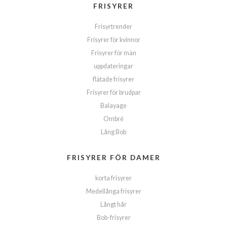
FRISYRER
Frisyrtrender
Frisyrer för kvinnor
Frisyrer för män
uppdateringar
flätade frisyrer
Frisyrer för brudpar
Balayage
Ombré
Lång Bob
FRISYRER FÖR DAMER
korta frisyrer
Medellånga frisyrer
Långt hår
Bob-frisyrer