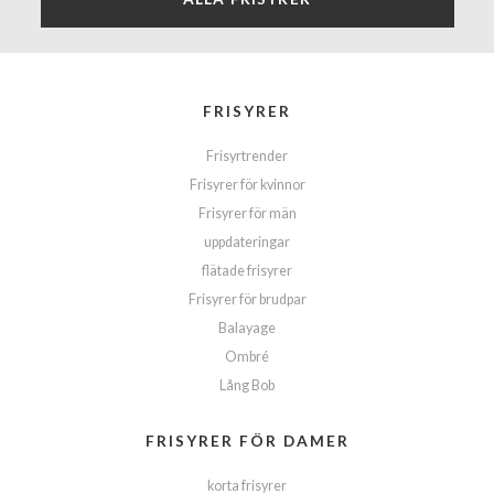
FRISYRER
Frisyrtrender
Frisyrer för kvinnor
Frisyrer för män
uppdateringar
flätade frisyrer
Frisyrer för brudpar
Balayage
Ombré
Lång Bob
FRISYRER FÖR DAMER
korta frisyrer