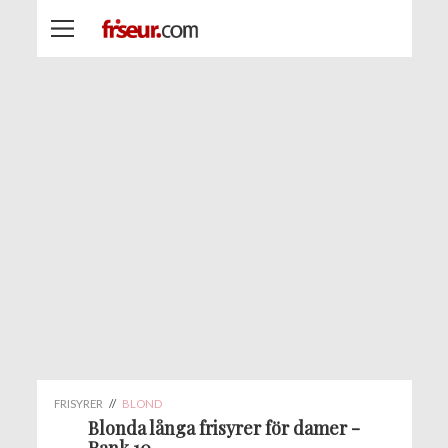
FRISYRER
//
BLOND
Blonda långa frisyrer för damer -
Rank 10