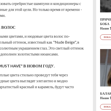
льзовать серебристые шампуни и кондиционеры с
ые для этой цели. Но только время от времени -
ми.
ПРИЧ
БОБА
 ВОЛОС
Наши 
выми цветами, и нюдовые цвета волос по-
ПОКА
льный оттенок, известный как "Nude Beige", в
солютным украшением глаз. Это светлый оттенок
л дополнен золотистыми нюансами.
ST HAVE" В НОВОМ ГОДУ.
плые цвета стильно проведут тебя через
едные цвета выглядят элегантно и модно
бархатистый красный и карамель, будут часто
БАЛА
Наши 
ПОКА