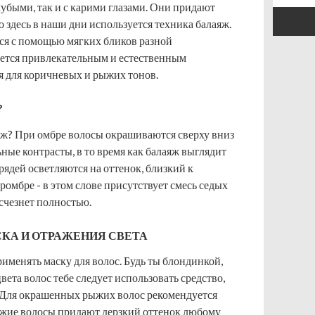
убыми, так и с карими глазами. Они придают
здесь в наши дни используется техника балаяж.
тся с помощью мягких бликов разной
ется привлекательным и естественным
я для коричневых и рыжих тонов.
?
яж? При омбре волосы окрашиваются сверху вниз
ные контрасты, в то время как балаяж выглядит
рядей осветляются на оттенок, близкий к
ромбре - в этом слове присутствует смесь седых
исчезнет полностью.
КА И ОТРАЖЕНИЯ СВЕТА
именять маску для волос. Будь ты блондинкой,
вета волос тебе следует использовать средство,
ь. Для окрашенных рыжих волос рекомендуется
ыжие волосы придают дерзкий оттенок любому