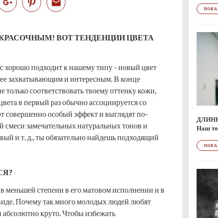
ПОКА
 КРАСОЧНЫМ! ВОТ ТЕНДЕНЦИИ ЦВЕТА
с хорошо подходит к нашему типу - новый цвет
лее захватывающим и интересным. В конце
е только соответствовать твоему оттенку кожи,
цвета в первый раз обычно ассоциируется со
т совершенно особый эффект и выглядят по-
ДЛИН
ой смеси замечательных натуральных тонов и
Наш то
вый и т. д., ты обязательно найдешь подходящий
ПОКА
СЯ?
о в меньшей степени в его матовом исполнении и в
виде. Почему так много молодых людей любят
и абсолютно круто. Чтобы избежать