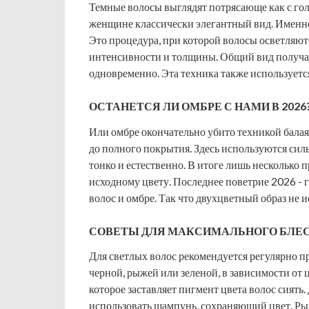
Темные волосы выглядят потрясающе как с гол
женщине классически элегантный вид. Именно 
Это процедура, при которой волосы осветляю
интенсивности и толщины. Общий вид получа
одновременно. Эта техника также используетс
ОСТАНЕТСЯ ЛИ ОМБРЕ С НАМИ В 2026
Или омбре окончательно убито техникой бала
до полного покрытия. Здесь используются силь
тонко и естественно. В итоге лишь несколько п
исходному цвету. Последнее поветрие 2026 - г
волос и омбре. Так что двухцветный образ не 
СОВЕТЫ ДЛЯ МАКСИМАЛЬНОГО БЛЕС
Для светлых волос рекомендуется регулярно пр
черной, рыжей или зеленой, в зависимости от ц
которое заставляет пигмент цвета волос сият
использовать шампунь, сохраняющий цвет. Р