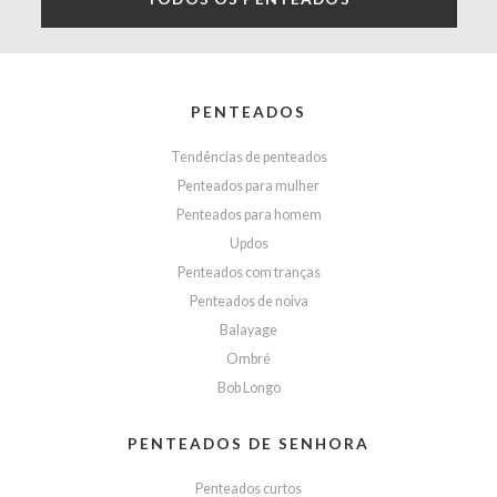
PENTEADOS
Tendências de penteados
Penteados para mulher
Penteados para homem
Updos
Penteados com tranças
Penteados de noiva
Balayage
Ombré
Bob Longo
PENTEADOS DE SENHORA
Penteados curtos