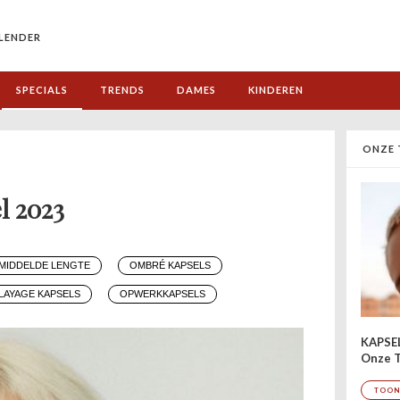
LENDER
SPECIALS
TRENDS
DAMES
KINDEREN
ONZE 
l 2023
EMIDDELDE LENGTE
OMBRÉ KAPSELS
LAYAGE KAPSELS
OPWERKKAPSELS
KAPSE
Onze T
TOON