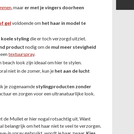
mmen
, maar
er met je vingers doorheen
f gel
voldoende om
het haar in model te
 koele styling
die er toch verzorgd uitziet.
end product
nodig om de
mul meer stevigheid
s een
textuurspray
.
beach look zijn ideaal om hier te stylen.
oral niet in de zomer, kun je
het aan de lucht
uik je zogenaamde
stylingproducten zonder
ctuur en zorgen voor een ultranatuurlijke look.
iet de Mullet er hier nogal rotsachtig uit. Want
al belangrijk om het haar niet te veel te verzorgen.
eave-in spray gebruikt, wordt je haar zwaar.
Kies