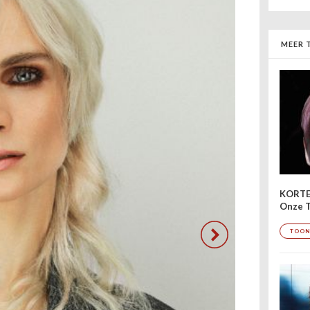
MEER 
KORTE
Onze T
TOON