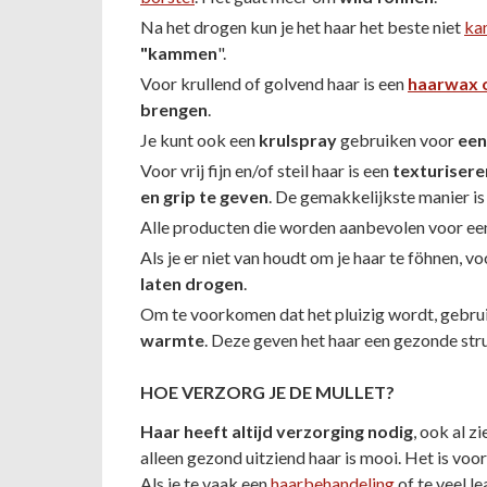
Na het drogen kun je het haar het beste niet
ka
"kammen
".
Voor krullend of golvend haar is een
haarwax o
brengen
.
Je kunt ook een
krulspray
gebruiken voor
een
Voor vrij fijn en/of steil haar is een
texturiser
en grip te geven
. De gemakkelijkste manier i
Alle producten die worden aanbevolen voor een 
Als je er niet van houdt om je haar te föhnen, vo
laten drogen
.
Om te voorkomen dat het pluizig wordt, gebr
warmte
. Deze geven het haar een gezonde stru
HOE VERZORG JE DE MULLET?
Haar heeft altijd verzorging nodig
, ook al z
alleen gezond uitziend haar is mooi. Het is voor
Als je te vaak een
haarbehandeling
of te veel l