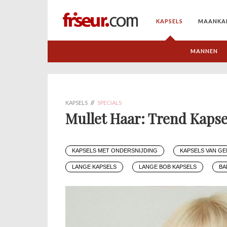
KAPSELS
MAANKA
MANNEN
KAPSELS
//
SPECIALS
Mullet Haar: Trend Kapse
KAPSELS MET ONDERSNIJDING
KAPSELS VAN G
LANGE KAPSELS
LANGE BOB KAPSELS
BA