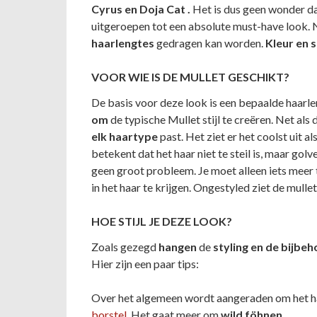
Cyrus en
Doja Cat
.
Het is dus geen wonder da
uitgeroepen tot een absolute must-have look. N
haarlengtes
gedragen kan worden.
Kleur en s
VOOR WIE IS DE MULLET GESCHIKT?
De basis voor deze look is een bepaalde haarl
om
de typische Mullet stijl te creëren. Net als 
elk haartype
past. Het ziet er het coolst uit al
betekent dat het haar niet te steil is, maar golve
geen groot probleem. Je moet alleen iets meer t
in het haar te krijgen. Ongestyled ziet de mullet e
HOE STIJL JE DEZE LOOK?
Zoals gezegd
hangen
de
styling en de bijbe
Hier zijn een paar tips:
Over het algemeen wordt aangeraden om het ha
borstel
. Het gaat meer om
wild föhnen
.