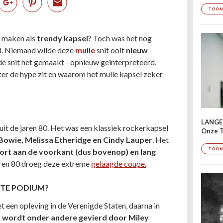
TOON
u maken als
trendy kapsel
? Toch was het nog
d. Niemand wilde deze
mulle
snit ooit
nieuw
de snit het gemaakt - opnieuw geïnterpreteerd,
chter de hype zit en waarom het mulle kapsel zeker
LANGE
it de jaren 80. Het was een klassiek rockerkapsel
Onze T
Bowie, Melissa Etheridge en
Cindy Lauper
. Het
TOON
kort aan de voorkant (dus bovenop) en lang
jaren 80 droeg deze extreme
gelaagde coupe.
OTE PODIUM?
t een opleving in de Verenigde Staten, daarna in
 wordt onder andere gevierd door Miley