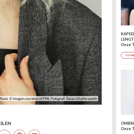
KAPSE
LENGT
Onze T
TOON
tive Team, © Images courtesy of FPA, Fotograf: Tanaz Ghaffarsedeh
EILEN
OMBRÉ
Onze T