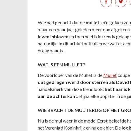
Wie had gedacht dat de
mullet
zo'n golven zo
maar een paar jaar geleden meer dan afgekeur
leven inblazen
en toch heeft de trendy gelaag
natuurlijk. In dit artikel onthullen we wat er a
draagbaar is.
WAT IS EEN MULLET?
De voorloper van de Mullet is de
Mullet
coupe u
dat gedragen werd door sterren als David 
handelsmerk van deze trendlook:
het haar is 
aan de achterkant.
Bijna elke popster in de 
WIE BRACHT DE MUL TERUG OP HET GR
Nu is de mul weer in de mode. Eerst beleefde he
het Verenigd Koninkrijk en nu ook hier. De
look