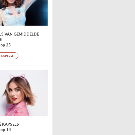
LS VAN GEMIDDELDE
E
op 25
 KAPSELS
Bild 2 / 7 – Stylist: Marc Antoni Art Team, © Marc Antoni Art Te
 KAPSELS
op 14