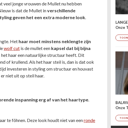
t veel jonge vrouwen de Mullet nu hebben
ieuw is dat de Mullet in
verschillende
tyling
geven het een extra moderne look
.
LANGE
Onze T
TOON
engte. Het
haar moet minstens neklengte zijn
de
wolf cut
is de mullet een
kapsel dat bij bijna
s het haar een natuurlijke structuur heeft. Dit
nd of krullend. Als het haar steil is, dan is dat ook
ijd investeren in styling om structuur en houvast
r niet uit op steil haar.
horende inspanning erg af van het haartype
.
BALAY
Onze T
TOON
ar te föhnen. Deze look houdt niet van een
ronde