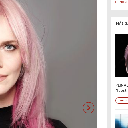
MOST
MÁS G
PEINA
Nuestr
MOST