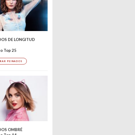
DOS DE LONGITUD
o Top 25
RAR PEINADOS
Bild 2 / 15 – Stylist: 
DOS OMBRÉ
o Top 14