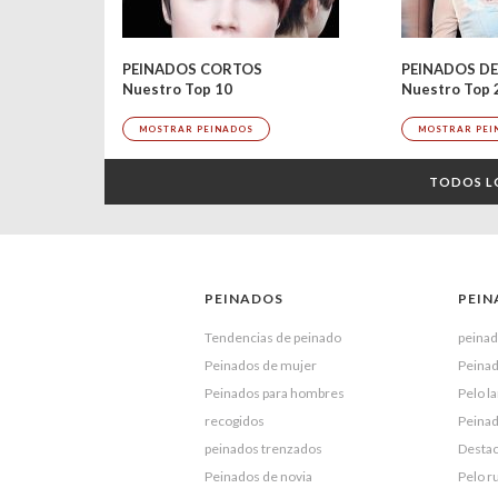
PEINADOS CORTOS
Nuestro Top 
Nuestro Top 10
MOSTRAR PEI
MOSTRAR PEINADOS
TODOS L
PEINADOS
PEIN
Tendencias de peinado
peinad
Peinados de mujer
Peinad
Peinados para hombres
Pelo l
recogidos
Peina
peinados trenzados
Desta
Peinados de novia
Pelo r