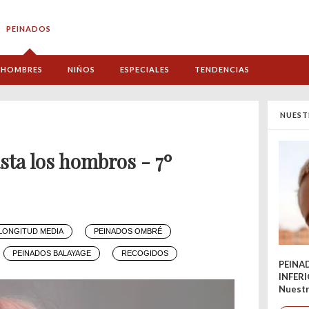
PEINADOS
HOMBRES
NIÑOS
ESPECIALES
TENDENCIAS
NUEST
sta los hombros - 7º
LONGITUD MEDIA
PEINADOS OMBRÉ
PEINADOS BALAYAGE
RECOGIDOS
PEINA
INFER
Nuestr