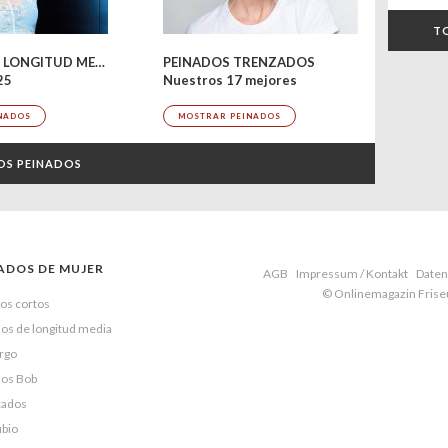
T
PEINADOS DE LONGITUD MEDIA
PEINADOS TRENZADOS
25
Nuestros 17 mejores
NADOS
MOSTRAR PEINADOS
OS PEINADOS
ADOS DE MUJER
AGB
Impressum / Kontakt
Daten
© Onlinemagazin Fris
os cortos
os de longitud media
argo
dos Bob
cados
ubio