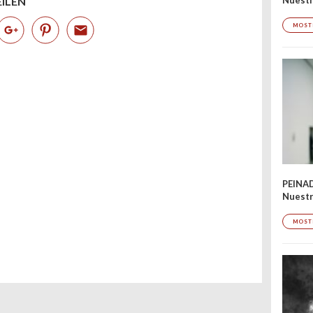
EILEN
MOST
PEINA
Nuestr
MOST