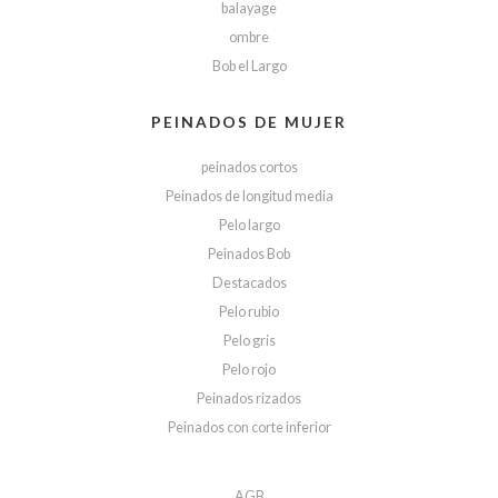
balayage
ombre
Bob el Largo
PEINADOS DE MUJER
peinados cortos
Peinados de longitud media
Pelo largo
Peinados Bob
Destacados
Pelo rubio
Pelo gris
Pelo rojo
Peinados rizados
Peinados con corte inferior
AGB