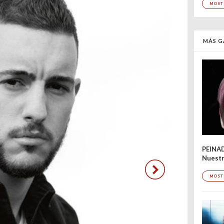
MOST
MÁS G
PEINA
Nuestr
MOST