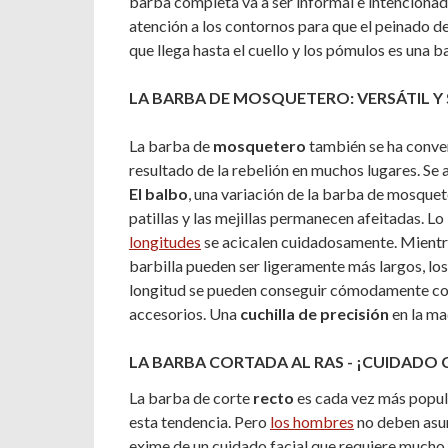
barba completa va a ser informal e intencionad
atención a los contornos para que el peinado d
que llega hasta el cuello y los pómulos es una b
LA BARBA DE MOSQUETERO: VERSÁTIL Y 
La barba de
mosquetero
también se ha conver
resultado de la rebelión en muchos lugares. Se af
El balbo
, una variación de la barba de mosquete
patillas y las mejillas permanecen afeitadas. Lo
longitudes
se acicalen cuidadosamente. Mientras
barbilla pueden ser ligeramente más largos, los 
longitud se pueden conseguir cómodamente c
accesorios. Una
cuchilla de precisión
en la ma
LA BARBA CORTADA AL RAS - ¡CUIDADO
La barba de corte
recto
es cada vez más popul
esta tendencia. Pero
los hombres
no deben asum
exime de un cuidado facial que requiere mucho 