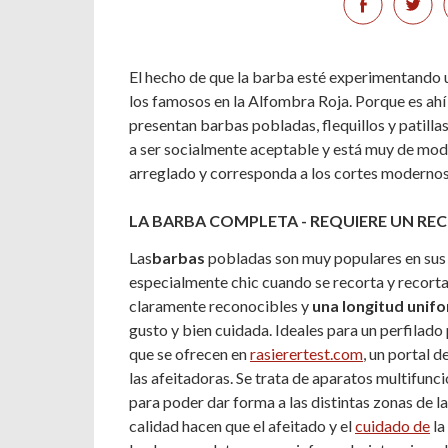
El hecho de que la barba esté experimentando u
los famosos en la Alfombra Roja. Porque es ah
presentan barbas pobladas, flequillos y patilla
a ser socialmente aceptable y está muy de moda
arreglado y corresponda a los cortes modernos
LA BARBA COMPLETA - REQUIERE UN RE
Las
barbas
pobladas son muy populares en sus di
especialmente chic cuando se recorta y recort
claramente reconocibles y
una longitud unifo
gusto y bien cuidada. Ideales para un perfilado
que se ofrecen en
rasierertest.com
, un portal 
las afeitadoras. Se trata de aparatos multifun
para poder dar forma a las distintas zonas de l
calidad hacen que el afeitado y el
cuidado de
la