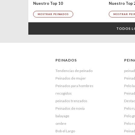
Nuestro Top 
Nuestro Top 10
MOSTRAR PEI
MOSTRAR PEINADOS
TODOS L
PEINADOS
PEIN
Tendencias de peinado
peinad
Peinados de mujer
Peinad
Peinados para hombres
Pelo l
recogidos
Peina
peinados trenzados
Desta
Peinados de novia
Pelo r
balayage
Pelo gr
ombre
Pelo r
Bob el Largo
Peinad