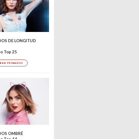
DOS DE LONGITUD
o Top 25
RAR PEINADOS
Bild 2 
DOS OMBRÉ
o Top 14