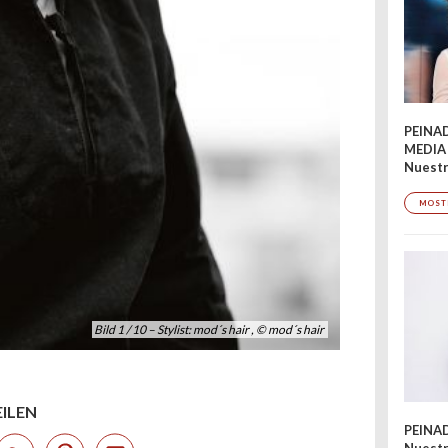
PEINA
MEDIA
Nuestr
MOST
Bild 1 / 10 – Stylist: mod´s hair , © mod´s hair
EILEN
PEINA
Nuestr