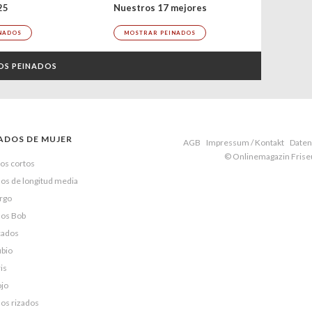
25
Nuestros 17 mejores
NADOS
MOSTRAR PEINADOS
OS PEINADOS
ADOS DE MUJER
AGB
Impressum / Kontakt
Daten
© Onlinemagazin Fris
os cortos
os de longitud media
argo
dos Bob
cados
ubio
is
ojo
os rizados