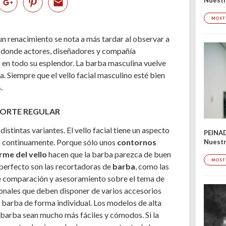
MOST
n renacimiento se nota a más tardar al observar a
í donde actores, diseñadores y compañía
s en todo su esplendor. La barba masculina vuelve
. Siempre que el vello facial masculino esté bien
.
CORTE REGULAR
stintas variantes. El vello facial tiene un aspecto
PEINA
a continuamente. Porque sólo unos
contornos
Nuestr
rme del vello
hacen que la barba parezca de buen
MOST
 perfecto son las recortadoras de
barba
, como las
de comparación y asesoramiento sobre el tema de
cionales que deben disponer de varios accesorios
a barba de forma individual. Los modelos de alta
 barba sean mucho más fáciles y cómodos. Si la