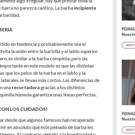
amente algo irregular, hay que prestar toda la
e barra no parezca caótico. La barba
incipiente
arbaridad.
PEINA
SERIA
Nuestr
tido en tendencia y probablemente sea el
MOST
eita la unión entre la barbilla y el labio superior.
ro, es similar a la barba completa, pero las
 importante en este modelo es que las distintas
 que los pelos de la barba en el labio y la
laterales se llevan más cortos. Las diferencias de
on una
recortadora
gracias a los distintos
quinilla húmeda garantiza unas líneas perfectas.
 CON LOS CUIDADOS!
PEINA
Nuestr
ar desde que algunos famosos han recuperado
ir en absoluto que este peinado de barba les
MOST
tiempo. Al contrario: debido a la frondosidad y