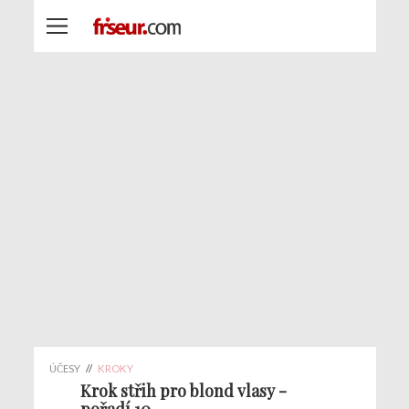
ÚČESY
//
KROKY
Krok střih pro blond vlasy -
pořadí 10