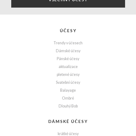
ÚČESY
Trendy v účesech
Dámské účesy
Pánské účesy
aktualizace
pletené účesy
Svatební účesy
Balayage
Ombré
Dlouhý Bob
DÁMSKÉ ÚČESY
krátké účesy