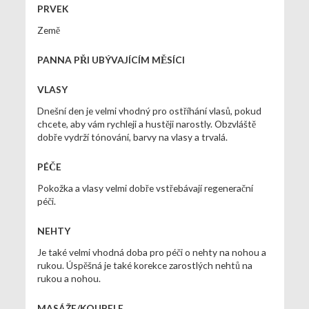
PRVEK
Země
PANNA PŘI UBÝVAJÍCÍM MĚSÍCI
VLASY
Dnešní den je velmi vhodný pro ostříhání vlasů, pokud
chcete, aby vám rychleji a hustěji narostly. Obzvláště
dobře vydrží tónování, barvy na vlasy a trvalá.
PÉČE
Pokožka a vlasy velmi dobře vstřebávají regenerační
péči.
NEHTY
Je také velmi vhodná doba pro péči o nehty na nohou a
rukou. Úspěšná je také korekce zarostlých nehtů na
rukou a nohou.
MASÁŽE/KOUPELE