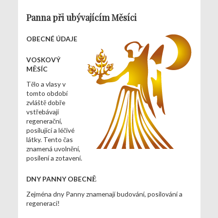
Panna při ubývajícím Měsíci
OBECNÉ ÚDAJE
VOSKOVÝ
MĚSÍC
Tělo a vlasy v
tomto období
zvláště dobře
vstřebávají
regenerační,
posilující a léčivé
látky. Tento čas
znamená uvolnění,
posílení a zotavení.
DNY PANNY OBECNĚ
Zejména dny Panny znamenají budování, posilování a
regeneraci!