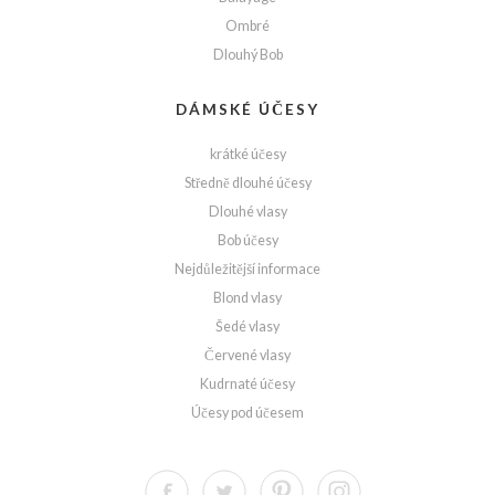
Ombré
Dlouhý Bob
DÁMSKÉ ÚČESY
krátké účesy
Středně dlouhé účesy
Dlouhé vlasy
Bob účesy
Nejdůležitější informace
Blond vlasy
Šedé vlasy
Červené vlasy
Kudrnaté účesy
Účesy pod účesem