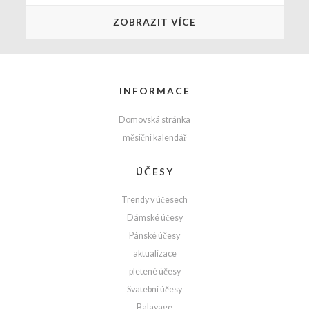
ZOBRAZIT VÍCE
INFORMACE
Domovská stránka
měsíční kalendář
ÚČESY
Trendy v účesech
Dámské účesy
Pánské účesy
aktualizace
pletené účesy
Svatební účesy
Balayage