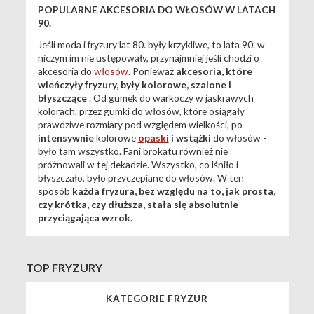
POPULARNE AKCESORIA DO WŁOSÓW W LATACH
90.
Jeśli moda i fryzury lat 80. były krzykliwe, to lata 90. w
niczym im nie ustępowały, przynajmniej jeśli chodzi o
akcesoria do
włosów
. Ponieważ
akcesoria, które
wieńczyły fryzury, były kolorowe, szalone i
błyszczące
. Od gumek do warkoczy w jaskrawych
kolorach, przez gumki do włosów, które osiągały
prawdziwe rozmiary pod względem wielkości, po
intensywnie
kolorowe
opaski
i wstążki
do włosów -
było tam wszystko. Fani brokatu również nie
próżnowali w tej dekadzie. Wszystko, co lśniło i
błyszczało, było przyczepiane do włosów. W ten
sposób
każda fryzura, bez względu na to, jak prosta,
czy krótka, czy dłuższa, stała się absolutnie
przyciągająca wzrok
.
TOP FRYZURY
KATEGORIE FRYZUR