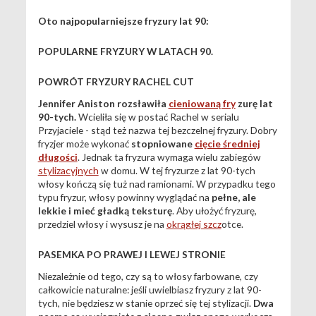
Oto najpopularniejsze fryzury lat 90:
POPULARNE FRYZURY W LATACH 90.
POWRÓT FRYZURY RACHEL CUT
Jennifer Aniston rozsławiła
cieniowaną fry
zurę lat
90-tych.
Wcieliła się w postać Rachel w serialu
Przyjaciele - stąd też nazwa tej bezczelnej fryzury. Dobry
fryzjer może wykonać
stopniowane
cięcie średniej
długości
. Jednak ta fryzura wymaga wielu zabiegów
stylizacyjnych
w domu. W tej fryzurze z lat 90-tych
włosy kończą się tuż nad ramionami. W przypadku tego
typu fryzur, włosy powinny wyglądać na
pełne, ale
lekkie i mieć gładką teksturę
. Aby ułożyć fryzurę,
przedziel włosy i wysusz je na
okrągłej szcz
otce.
PASEMKA PO PRAWEJ I LEWEJ STRONIE
Niezależnie od tego, czy są to włosy farbowane, czy
całkowicie naturalne: jeśli uwielbiasz fryzury z lat 90-
tych, nie będziesz w stanie oprzeć się tej stylizacji.
Dwa