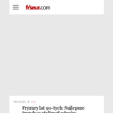
FRYZURY
//
90S
Fryzury lat 90-tych: Najlepsze
trendy w stylizacji włosów -