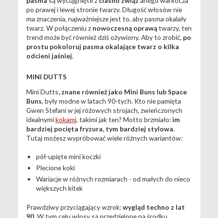
pasma
są wyciągnięte z
ciasno związ
anego warkocza
po prawej i lewej stronie twarzy. Długość włosów nie
ma znaczenia, najważniejsze jest to, aby pasma okalały
twarz. W połączeniu z
nowoczesną
oprawą
twarzy, ten
trend może być również dziś ożywiony. Aby to zrobić,
po
prostu pokoloruj pasma okalające twarz o kilka
odcieni jaśniej
.
MINI DUTTS
Mini Dutts
, znane również jako Mini Buns lub Space
Buns
, były modne w latach 90-tych. Kto nie pamięta
Gwen Stefani w jej różowych strojach, zwieńczonych
idealnymi
kokami
, takimi jak ten? Motto brzmiało:
im
bardziej pocięta fryzura, tym bardziej stylowa
.
Tutaj możesz wypróbować wiele różnych wariantów:
pół-upięte mini koczki
Plecione koki
Wariacje w różnych rozmiarach - od małych do nieco
większych kitek
Prawdziwy przyciągający wzrok:
wygląd techno z lat
90.
W tym celu włosy są przedzielone na środku,