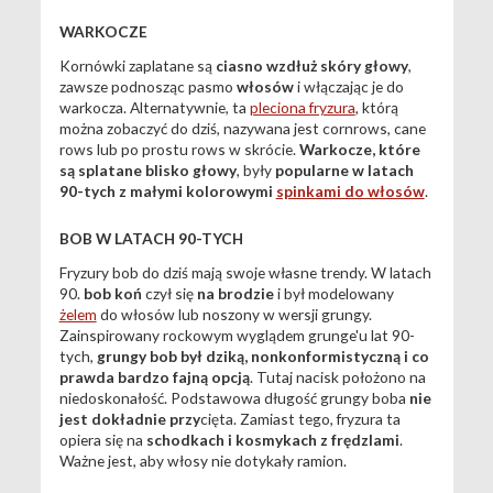
WARKOCZE
Kornówki zaplatane są
ciasno wzdłuż skóry głowy
,
zawsze podnosząc pasmo
włosów
i włączając je do
warkocza. Alternatywnie, ta
pleciona fryzura
, którą
można zobaczyć do dziś, nazywana jest cornrows, cane
rows lub po prostu rows w skrócie.
Warkocze, które
są splatane blisko głowy
, były
popularne w latach
90-tych z małymi kolorowymi
spinkami do włosów
.
BOB W LATACH 90-TYCH
Fryzury bob do dziś mają swoje własne trendy. W latach
90.
bob koń
czył się
na brodzie
i był modelowany
żelem
do włosów lub noszony w wersji grungy.
Zainspirowany rockowym wyglądem grunge'u lat 90-
tych,
grungy bob był dziką, nonkonformistyczną i co
prawda bardzo fajną opcją
. Tutaj nacisk położono na
niedoskonałość. Podstawowa długość grungy boba
nie
jest dokładnie przy
cięta. Zamiast tego, fryzura ta
opiera się na
schodkach i kosmykach z frędzlami
.
Ważne jest, aby włosy nie dotykały ramion.