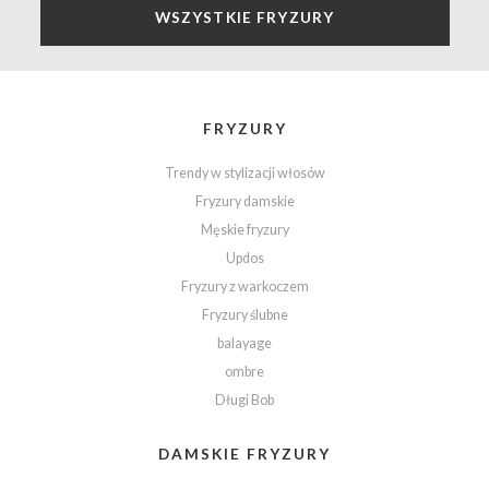
WSZYSTKIE FRYZURY
FRYZURY
Trendy w stylizacji włosów
Fryzury damskie
Męskie fryzury
Updos
Fryzury z warkoczem
Fryzury ślubne
balayage
ombre
Długi Bob
DAMSKIE FRYZURY