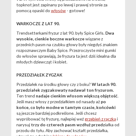
topknot jest zapinany po lewej i prawej stronie za
pomocą opaski do
włosów
- gotowe!
WARKOCZE Z LAT 90.
Trendsetterkami fryzur z lat 90. były Spice Girls.
Dwa
wysokie, cienkie boczne warkocze
wiązane z
przednich pasm na czubku głowy były niegdyś znakiem
rozpoznawczym Baby Spice. Przezroczyste mini gumki
do włosów sprawiają, że fryzura ta jest dziś idealna dla
młodych dziewcząt i kobiet.
PRZEDZIAŁEK ZYGZAK
Przedziałek na środku głowy czy z boku?
W latach 90.
przedziałek zygzakowaty nadawał ton fryzurom.
Ten trend
nadaje cienkim włosom większą objętość
.
Jeśli masz włosy z przedziałkiem od nasady aż
po
końce, co było modne w tamtym czasie, końcówki
są jeszcze bardziej podkreślone. Jeśli chcesz
wypróbować tę fryzurę, najlepiej weź
grzebień z rączką
i
narysuj
trzy do czterech pasm wzdłuż przedz
iałka od
przodu do tyłu. Aby zachować kształt przedziałka,