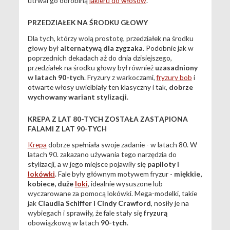
utrwal go odrobiną
lakieru do włosów
.
PRZEDZIAŁEK NA ŚRODKU GŁOWY
Dla tych, którzy wolą prostotę, przedziałek na środku
głowy był
alternatywą dla zygzaka
. Podobnie jak w
poprzednich dekadach aż do dnia dzisiejszego,
przedziałek na środku głowy był również
uzasadniony
w latach 90-tych
. Fryzury z warkoczami,
fryzury bob
i
otwarte włosy uwielbiały ten klasyczny i tak,
dobrze
wychowany wariant stylizacji
.
KREPA Z LAT 80-TYCH ZOSTAŁA ZASTĄPIONA
FALAMI Z LAT 90-TYCH
Krepa
dobrze spełniała swoje zadanie - w latach 80. W
latach 90. zakazano używania tego narzędzia do
stylizacji, a w jego miejsce pojawiły się
papiloty i
lokówki
. Fale były głównym motywem fryzur -
miękkie,
kobiece, duże
loki
, idealnie wysuszone lub
wyczarowane za pomocą lokówki. Mega-modelki, takie
jak
Claudia Schiffer i Cindy Crawford
, nosiły je na
wybiegach i sprawiły, że fale stały się
fryzurą
obowiązkową w latach
90-tych
.