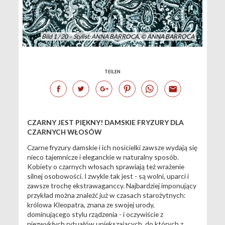
Bild 1 / 20 – Stylist: ANNA BARROCA, © ANNA BARROCA
TEILEN
CZARNY JEST PIĘKNY! DAMSKIE FRYZURY DLA
CZARNYCH WŁOSÓW
Czarne fryzury damskie i ich nosicielki zawsze wydają się
nieco tajemnicze i eleganckie w naturalny sposób.
Kobiety o czarnych włosach sprawiają też wrażenie
silnej osobowości. I zwykle tak jest - są wolni, uparci i
zawsze trochę ekstrawaganccy. Najbardziej imponujący
przykład można znaleźć już w czasach starożytnych:
królowa Kleopatra, znana ze swojej urody,
dominującego stylu rządzenia - i oczywiście z
niezwykłych rytuałów upiększających, do których z