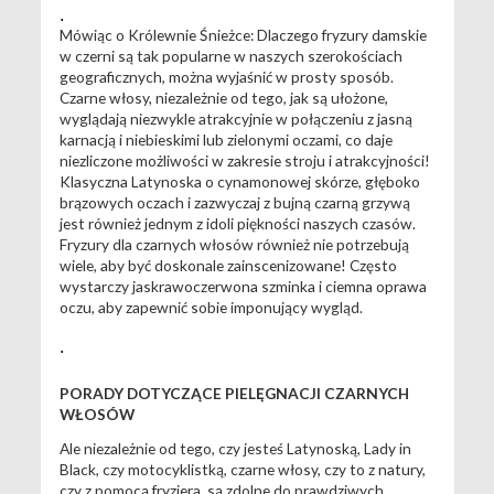
.
Mówiąc o Królewnie Śnieżce: Dlaczego fryzury damskie
w czerni są tak popularne w naszych szerokościach
geograficznych, można wyjaśnić w prosty sposób.
Czarne włosy, niezależnie od tego, jak są ułożone,
wyglądają niezwykle atrakcyjnie w połączeniu z jasną
karnacją i niebieskimi lub zielonymi oczami, co daje
niezliczone możliwości w zakresie stroju i atrakcyjności!
Klasyczna Latynoska o cynamonowej skórze, głęboko
brązowych oczach i zazwyczaj z bujną czarną grzywą
jest również jednym z idoli piękności naszych czasów.
Fryzury dla czarnych włosów również nie potrzebują
wiele, aby być doskonale zainscenizowane! Często
wystarczy jaskrawoczerwona szminka i ciemna oprawa
oczu, aby zapewnić sobie imponujący wygląd.
.
PORADY DOTYCZĄCE PIELĘGNACJI CZARNYCH
WŁOSÓW
Ale niezależnie od tego, czy jesteś Latynoską, Lady in
Black, czy motocyklistką, czarne włosy, czy to z natury,
czy z pomocą fryzjera, są zdolne do prawdziwych