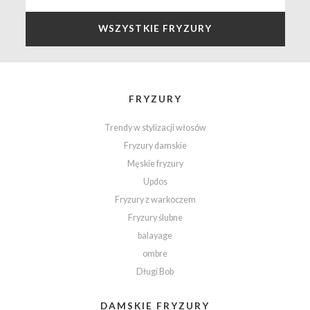
WSZYSTKIE FRYZURY
FRYZURY
Trendy w stylizacji włosów
Fryzury damskie
Męskie fryzury
Updos
Fryzury z warkoczem
Fryzury ślubne
balayage
ombre
Długi Bob
DAMSKIE FRYZURY