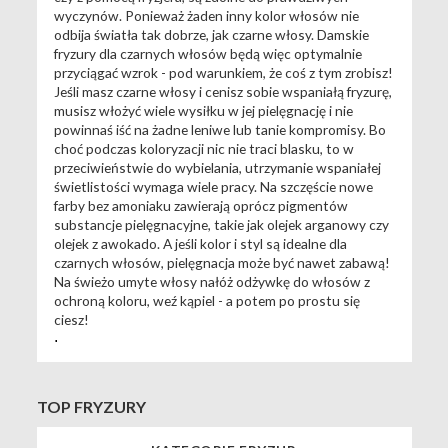
wyczynów. Ponieważ żaden inny kolor włosów nie
odbija światła tak dobrze, jak czarne włosy. Damskie
fryzury dla czarnych włosów będą więc optymalnie
przyciągać wzrok - pod warunkiem, że coś z tym zrobisz!
Jeśli masz czarne włosy i cenisz sobie wspaniałą fryzurę,
musisz włożyć wiele wysiłku w jej pielęgnację i nie
powinnaś iść na żadne leniwe lub tanie kompromisy. Bo
choć podczas koloryzacji nic nie traci blasku, to w
przeciwieństwie do wybielania, utrzymanie wspaniałej
świetlistości wymaga wiele pracy. Na szczęście nowe
farby bez amoniaku zawierają oprócz pigmentów
substancje pielęgnacyjne, takie jak olejek arganowy czy
olejek z awokado. A jeśli kolor i styl są idealne dla
czarnych włosów, pielęgnacja może być nawet zabawą!
Na świeżo umyte włosy nałóż odżywkę do włosów z
ochroną koloru, weź kąpiel - a potem po prostu się
ciesz!
.
TOP FRYZURY