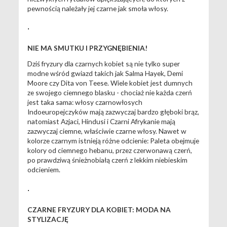
pewnością należały jej czarne jak smoła włosy.
.
NIE MA SMUTKU I PRZYGNĘBIENIA!
Dziś fryzury dla czarnych kobiet są nie tylko super
modne wśród gwiazd takich jak Salma Hayek, Demi
Moore czy Dita von Teese. Wiele kobiet jest dumnych
ze swojego ciemnego blasku - chociaż nie każda czerń
jest taka sama: włosy czarnowłosych
Indoeuropejczyków mają zazwyczaj bardzo głęboki brąz,
natomiast Azjaci, Hindusi i Czarni Afrykanie mają
zazwyczaj ciemne, właściwie czarne włosy. Nawet w
kolorze czarnym istnieją różne odcienie: Paleta obejmuje
kolory od ciemnego hebanu, przez czerwonawą czerń,
po prawdziwą śnieżnobiałą czerń z lekkim niebieskim
odcieniem.
.
CZARNE FRYZURY DLA KOBIET: MODA NA
STYLIZACJĘ