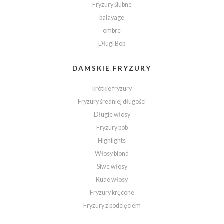
Fryzury ślubne
balayage
ombre
Długi Bob
DAMSKIE FRYZURY
krótkie fryzury
Fryzury średniej długości
Długie włosy
Fryzury bob
Highlights
Włosy blond
Siwe włosy
Rude włosy
Fryzury kręcone
Fryzury z podcięciem