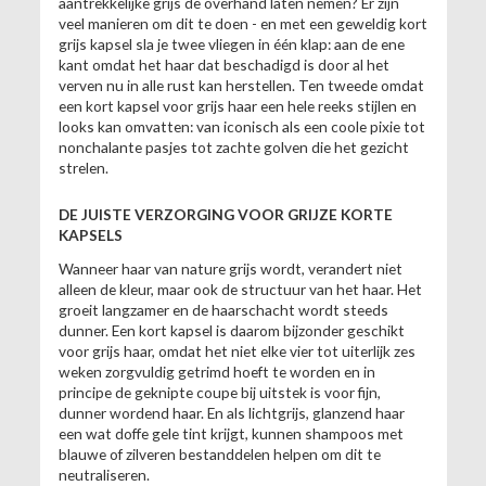
aantrekkelijke grijs de overhand laten nemen? Er zijn
veel manieren om dit te doen - en met een geweldig kort
grijs kapsel sla je twee vliegen in één klap: aan de ene
kant omdat het haar dat beschadigd is door al het
verven nu in alle rust kan herstellen. Ten tweede omdat
een kort kapsel voor grijs haar een hele reeks stijlen en
looks kan omvatten: van iconisch als een coole pixie tot
nonchalante pasjes tot zachte golven die het gezicht
strelen.
DE JUISTE VERZORGING VOOR GRIJZE KORTE
KAPSELS
Wanneer haar van nature grijs wordt, verandert niet
alleen de kleur, maar ook de structuur van het haar. Het
groeit langzamer en de haarschacht wordt steeds
dunner. Een kort kapsel is daarom bijzonder geschikt
voor grijs haar, omdat het niet elke vier tot uiterlijk zes
weken zorgvuldig getrimd hoeft te worden en in
principe de geknipte coupe bij uitstek is voor fijn,
dunner wordend haar. En als lichtgrijs, glanzend haar
een wat doffe gele tint krijgt, kunnen shampoos met
blauwe of zilveren bestanddelen helpen om dit te
neutraliseren.