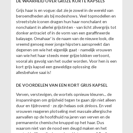
DE WAARHEID OVER GRIJZE KORTE KAPSELS
Grijs haar is en vogue: dat zie je zowel in de wereld van
beroemdheden als bij modeshows. Veel topmodellen en
streetstyle iconen dragen hun haar nonchalant en
nonchalant in allerlei grijstinten - van licht zilvergrijs tot
donker antraciet of in de vorm van een geraffineerde
balayage. Omahaar' is de naam van de nieuwe look, die
vreemd genoeg meer jonge hipsters aanspreekt dan
degenen om wie het eigenlijk gaat - namelijk vrouwen
van wie het haar steeds meer grijze lokken vertoont,
vooral als gevolg van het ouder worden. Voor hen is een
kort grijs kapsel een geweldige oplossing die
allesbehalve saai is!
DE VOORDELEN VAN EEN KORT GRIJS KAPSEL
Verven, verstevigen, de wortels opnieuw kleuren... de
inspanningen om grijsheid tegen te gaan zijn niet alleen
duur en tijdrovend - ze zijn helaas ook zinloos. En veel
vrouwen reageren plotseling met massale allergische
aanvallen op de hoofdhuid na jaren van verven en de
permanente chemische knuppel op het haar. Dus
waarom niet van de nood een deugd maken en het