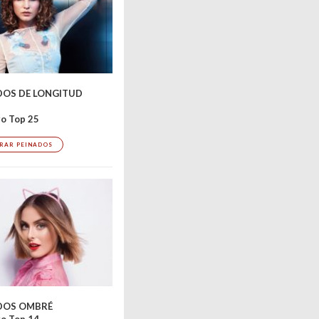
DOS DE LONGITUD
o Top 25
RAR PEINADOS
Bild 2 / 20 – Styl
DOS OMBRÉ
o Top 14