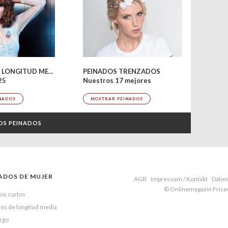
PEINADOS DE LONGITUD MEDIA
PEINADOS TRENZADOS
25
Nuestros 17 mejores
NADOS
MOSTRAR PEINADOS
OS PEINADOS
ADOS DE MUJER
AGB
Impressum / Kontakt
Daten
© Onlinemagazin Fris
os cortos
os de longitud media
argo