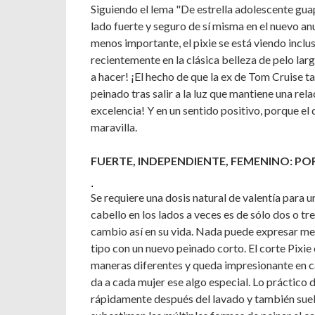
Siguiendo el lema "De estrella adolescente gua
lado fuerte y seguro de sí misma en el nuevo an
menos importante, el pixie se está viendo inclu
recientemente en la clásica belleza de pelo larg
a hacer! ¡El hecho de que la ex de Tom Cruise
peinado tras salir a la luz que mantiene una re
excelencia! Y en un sentido positivo, porque el
maravilla.
FUERTE, INDEPENDIENTE, FEMENINO: POR
.
Se requiere una dosis natural de valentía para u
cabello en los lados a veces es de sólo dos o tr
cambio así en su vida. Nada puede expresar me
tipo con un nuevo peinado corto. El corte Pixie
maneras diferentes y queda impresionante en 
da a cada mujer ese algo especial. Lo práctico 
rápidamente después del lavado y también suele