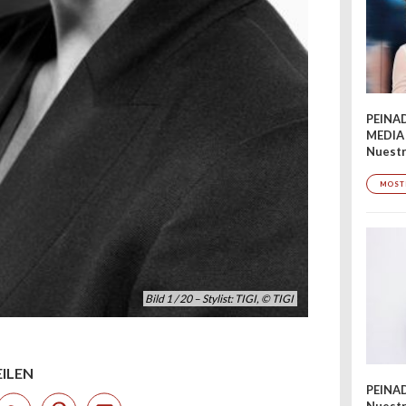
PEINA
MEDIA
Nuestr
MOST
Bild 1 / 20 – Stylist: TIGI, © TIGI
EILEN
PEINA
Nuestr