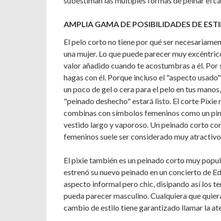
subestiman las múltiples formas de peinar el ca
AMPLIA GAMA DE POSIBILIDADES DE EST
El pelo corto no tiene por qué ser necesariame
una mujer. Lo que puede parecer muy excéntrico 
valor añadido cuando te acostumbras a él. Por s
hagas con él. Porque incluso el "aspecto usado"
un poco de gel o cera para el pelo en tus manos,
"peinado deshecho" estará listo. El corte Pixie
combinas con símbolos femeninos como un pinta
vestido largo y vaporoso. Un peinado corto co
femeninos suele ser considerado muy atractivo
El pixie también es un peinado corto muy popul
estrenó su nuevo peinado en un concierto de Ed 
aspecto informal pero chic, disipando así los 
pueda parecer masculino. Cualquiera que quier
cambio de estilo tiene garantizado llamar la ate