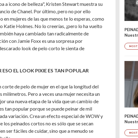
pa a icono de belleza", Kristen Stewart muestra su
uncio de Chanel. Por último, pero no por ello
so en mujeres de las que menos te lo esperas, como
o Katie Holmes. No lo creerías, ¡pero lo ha vuelto
PEINA
 también haya cambiado tan radicalmente de
Nuestr
lación con Jamie Foxx es una sorpresa por
MOST
 descarado look de pelo corto le sienta de
 ESO EL LOOK PIXIE ES TAN POPULAR
n corte de pelo de mujer en el que la longitud del
es milímetros. Pero a veces una mujer necesita un
jor una nueva etapa de la vida que un cambio de
 es tan popular porque se puede peinar de mil
cada variación. Crea un efecto especial de WOW y
PEINA
Nuestr
de los peinados cortos no es sólo que se secan
n ser fáciles de cuidar, sino que a menudo se
MOST