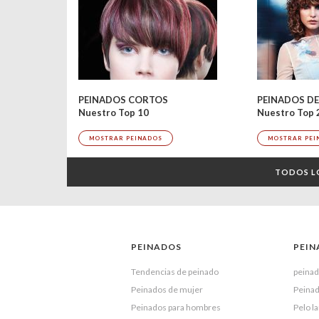
PEINADOS CORTOS
Nuestro Top 
Nuestro Top 10
MOSTRAR PEI
MOSTRAR PEINADOS
TODOS L
PEINADOS
PEIN
Tendencias de peinado
peinad
Peinados de mujer
Peinad
Peinados para hombres
Pelo l